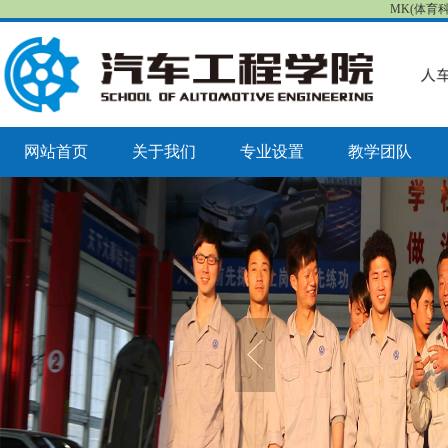
MK(体育
网站首页
关于我们
专业设置
教学团队