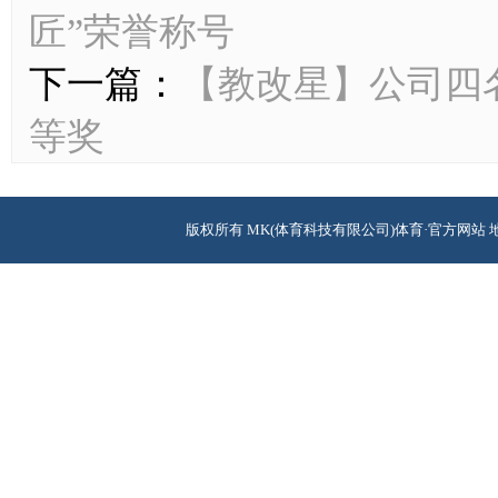
匠”荣誉称号
下一篇：
【教改星】公司四名
等奖
版权所有 MK(体育科技有限公司)体育·官方网站 地址：