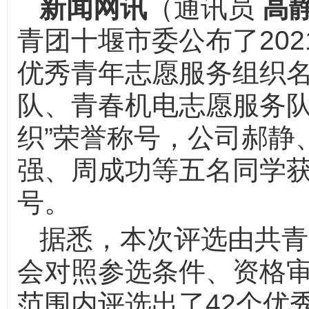
新闻网讯
（通讯员
高
青团十堰市委公布了20
优秀青年志愿服务组织
队、青春机电志愿服务队
织”荣誉称号，公司郝静
强、周成功等五名同学获
号。
据悉，本次评选由共青
会对照参选条件、资格
范围内评选出了42个优