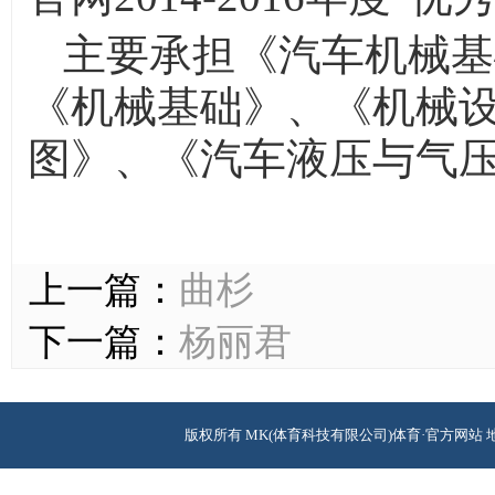
主要承担《汽车机械基
《机械基础》、《机械
图》、《汽车液压与气
上一篇：
曲杉
下一篇：
杨丽君
版权所有 MK(体育科技有限公司)体育·官方网站 地址：