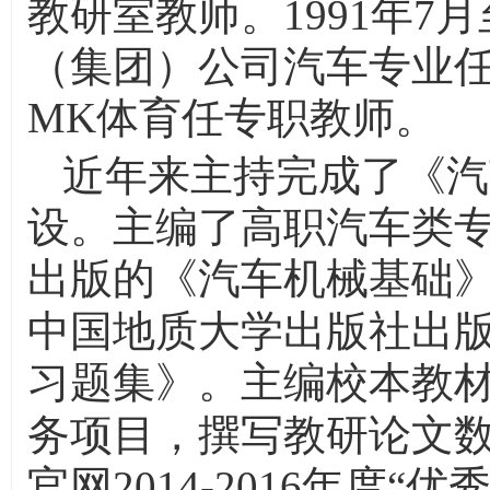
教研室教师。1991年7月
（集团）公司汽车专业任
MK体育任专职教师。
近年来主持完成了《汽
设。主编了高职汽车类专
出版的《汽车机械基础
中国地质大学出版社出
习题集》
。主编校本教
务项目，撰写教研论文数篇
官网2014-2016年度“优