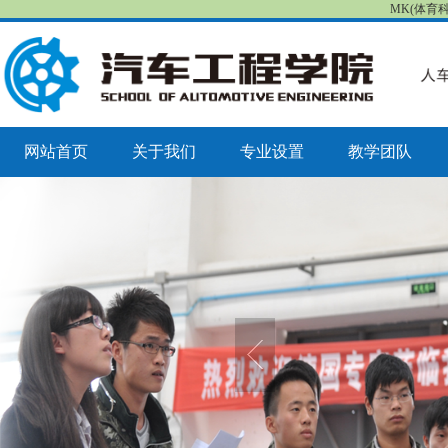
MK(体育
网站首页
关于我们
专业设置
教学团队